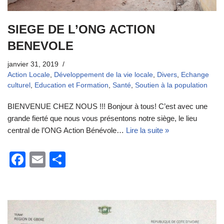
SIEGE DE L’ONG ACTION
BENEVOLE
janvier 31, 2019
Action Locale
,
Développement de la vie locale
,
Divers
,
Echange
culturel
,
Education et Formation
,
Santé
,
Soutien à la population
BIENVENUE CHEZ NOUS !!! Bonjour à tous! C’est avec une
grande fierté que nous vous présentons notre siège, le lieu
central de l’ONG Action Bénévole…
Lire la suite »
F
E
P
a
m
ar
c
ail
ta
e
g
b
er