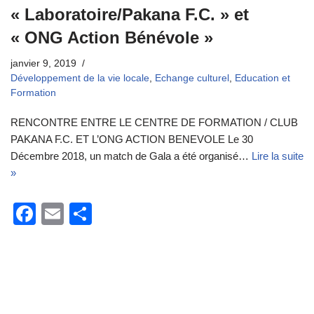
« Laboratoire/Pakana F.C. » et
« ONG Action Bénévole »
janvier 9, 2019
Développement de la vie locale
,
Echange culturel
,
Education et
Formation
RENCONTRE ENTRE LE CENTRE DE FORMATION / CLUB
PAKANA F.C. ET L’ONG ACTION BENEVOLE Le 30
Décembre 2018, un match de Gala a été organisé…
Lire la suite
»
F
E
P
a
m
ar
c
ail
ta
e
g
b
er