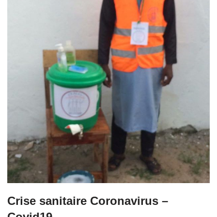
o
o
k
Crise sanitaire Coronavirus –
Covid19