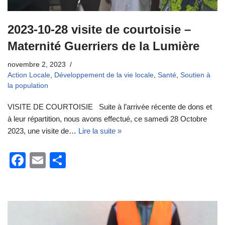
2023-10-28 visite de courtoisie –
Maternité Guerriers de la Lumière
novembre 2, 2023
Action Locale
,
Développement de la vie locale
,
Santé
,
Soutien à
la population
VISITE DE COURTOISIE Suite à l’arrivée récente de dons et
à leur répartition, nous avons effectué, ce samedi 28 Octobre
2023, une visite de…
Lire la suite »
F
E
P
a
m
ar
c
ail
ta
e
g
b
er