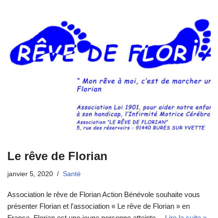
e
g
b
er
o
o
k
Le rêve de Florian
janvier 5, 2020
Santé
Association le rêve de Florian Action Bénévole souhaite vous
présenter Florian et l’association « Le rêve de Florian » en
France. Florian est une jeune personne atteinte…
Lire la suite »