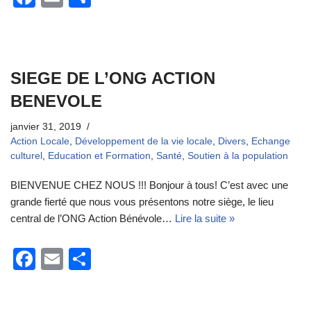
a
m
ar
c
ail
ta
e
g
SIEGE DE L’ONG ACTION
b
er
BENEVOLE
o
o
janvier 31, 2019
Action Locale
,
Développement de la vie locale
,
Divers
,
Echange
k
culturel
,
Education et Formation
,
Santé
,
Soutien à la population
BIENVENUE CHEZ NOUS !!! Bonjour à tous! C’est avec une
grande fierté que nous vous présentons notre siège, le lieu
central de l’ONG Action Bénévole…
Lire la suite »
F
E
P
a
m
ar
c
ail
ta