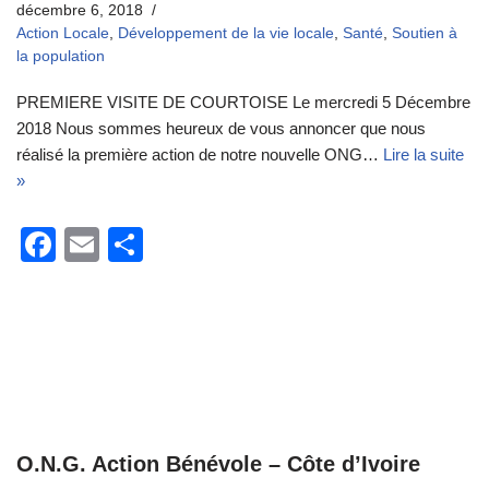
o
décembre 6, 2018
Action Locale
,
Développement de la vie locale
,
Santé
,
Soutien à
k
la population
PREMIERE VISITE DE COURTOISE Le mercredi 5 Décembre
2018 Nous sommes heureux de vous annoncer que nous
réalisé la première action de notre nouvelle ONG…
Lire la suite
»
F
E
P
a
m
ar
c
ail
ta
e
g
b
er
o
o
O.N.G. Action Bénévole – Côte d’Ivoire
k