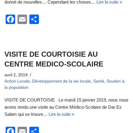
donné de nouvelles… Cependant les choses…
Lire la suite »
F
E
P
a
m
ar
c
ail
ta
e
g
VISITE DE COURTOISIE AU
b
er
CENTRE MEDICO-SCOLAIRE
o
o
avril 2, 2019
Action Locale
,
Développement de la vie locale
,
Santé
,
Soutien à
k
la population
VISITE DE COURTOISIE Le mardi 15 janvier 2019, nous nous
avons rendu une visite au Centre Médico-Scolaire de Dar Es
Salam qui se trouve…
Lire la suite »
F
E
P