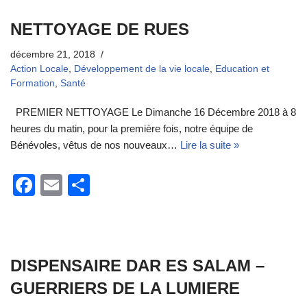
e
g
NETTOYAGE DE RUES
b
er
o
décembre 21, 2018
Action Locale
,
Développement de la vie locale
,
Education et
o
Formation
,
Santé
k
PREMIER NETTOYAGE Le Dimanche 16 Décembre 2018 à 8
heures du matin, pour la première fois, notre équipe de
Bénévoles, vêtus de nos nouveaux…
Lire la suite »
F
E
P
a
m
ar
c
ail
ta
e
g
DISPENSAIRE DAR ES SALAM –
b
er
GUERRIERS DE LA LUMIERE
o