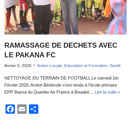
RAMASSAGE DE DECHETS AVEC
LE PAKANA FC
février 5, 2020
Action Locale
,
Education et Formation
,
Santé
NETTOYAGE DU TERRAIN DE FOOTBALL Le samedi 1er
Février 2020, Action Bénévole s’est rendu à l’école primaire
EPP Bassa du Quartier Air France à Bouaké…
Lire la suite »
F
E
P
a
m
ar
c
ail
ta