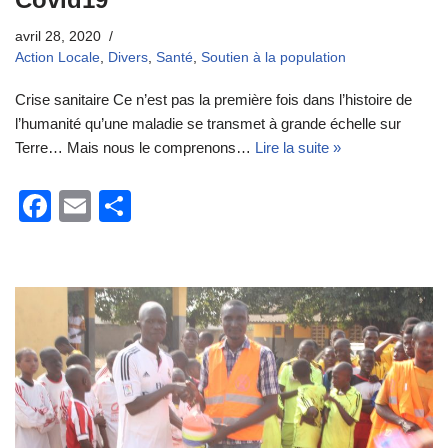
avril 28, 2020
Action Locale
,
Divers
,
Santé
,
Soutien à la population
Crise sanitaire Ce n’est pas la première fois dans l’histoire de
l’humanité qu’une maladie se transmet à grande échelle sur
Terre… Mais nous le comprenons…
Lire la suite »
F
E
P
a
m
ar
c
ail
ta
e
g
b
er
o
o
k