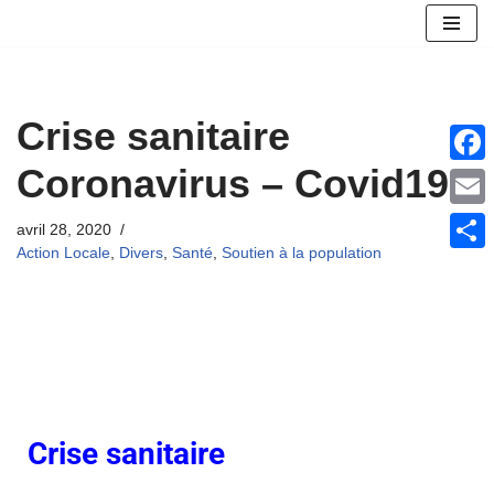
Aller
au
contenu
Crise sanitaire
Coronavirus – Covid19
Face
Email
avril 28, 2020
Action Locale
,
Divers
,
Santé
,
Soutien à la population
Parta
Crise sanitaire