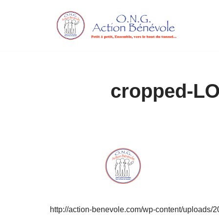
Aller
au
contenu
cropped-LO
http://action-benevole.com/wp-content/uploads