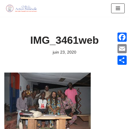
Aller
au
contenu
IMG_3461web
Face
juin 23, 2020
Email
Parta