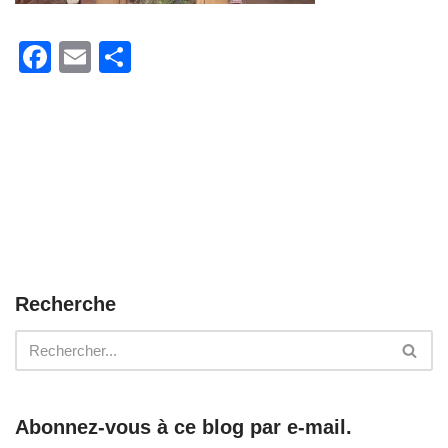
F
E
P
a
m
ar
c
ail
ta
e
g
b
er
o
o
k
Recherche
Abonnez-vous à ce blog par e-mail.