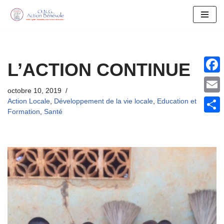
Aller
au
contenu
L’ACTION CONTINUE
Face
octobre 10, 2019
Email
Action Locale
,
Développement de la vie locale
,
Education et
Formation
,
Santé
Parta