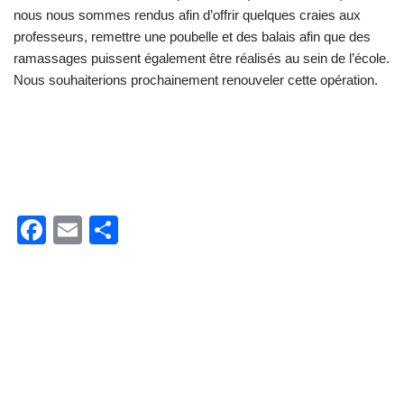
nous nous sommes rendus afin d’offrir quelques craies aux
professeurs, remettre une poubelle et des balais afin que des
ramassages puissent également être réalisés au sein de l’école.
Nous souhaiterions prochainement renouveler cette opération.
F
E
P
a
m
ar
c
ail
ta
e
g
b
er
o
o