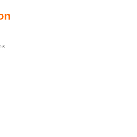
on
is